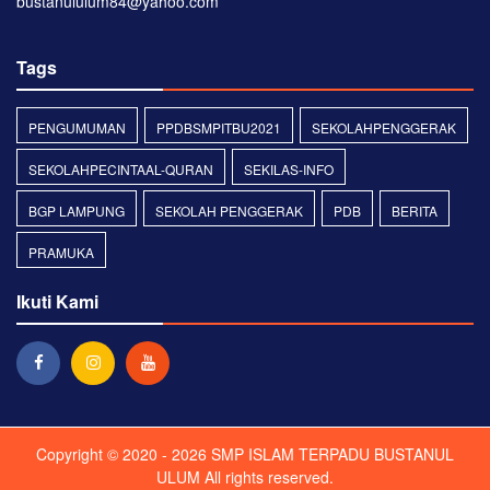
bustanululum84@yahoo.com
Tags
PENGUMUMAN
PPDBSMPITBU2021
SEKOLAHPENGGERAK
SEKOLAHPECINTAAL-QURAN
SEKILAS-INFO
BGP LAMPUNG
SEKOLAH PENGGERAK
PDB
BERITA
PRAMUKA
Ikuti Kami
Copyright © 2020 - 2026
SMP ISLAM TERPADU BUSTANUL
ULUM
All rights reserved.