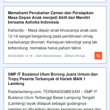
Memahami Perubahan Zaman dan Persiapkan
Masa Depan Anak menjadi Aktif dan Mandiri
bersama Ashoka Indonesia
Kalianda -- Masa depan anak khususnya anak usia
12-16 sangat bergantung pada pembinaan ornag
tua/keluarga dirumah. Kemajuan teknologi yang tak
terbendung memaksa harus paham tekno
09/02/2026 14:18 - Oleh Administrator - Dilihat 235 kali
SMP IT Bustanul Ulum Borong Juara Umum dan
Tropy Peserta Terbanyak di Harlah MAN 1
Lamteng
Radarlamteng.com, TERBANGGIBESAR – SMP IT
Bustanul Ulum Terbanggi Besar Lampung Tengah
(Lamteng) layak didapuk sebagai gudangnya
prestasi.Ini dibuktikan dengan kemampuan siswa dan