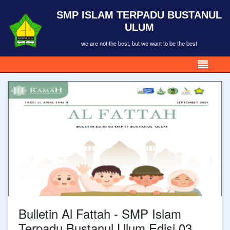
SMP ISLAM TERPADU BUSTANUL
ULUM
we are not the best, but we want to be the best
Bulletin Al Fattah - SMP Islam
Terpadu Bustanul Ulum Edisi 03