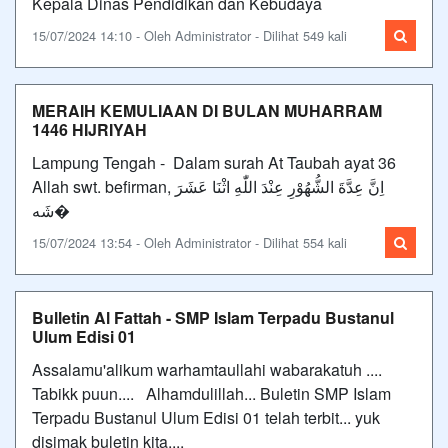
Kepala Dinas Pendidikan dan Kebudaya
15/07/2024 14:10 - Oleh Administrator - Dilihat 549 kali
MERAIH KEMULIAAN DI BULAN MUHARRAM
1446 HIJRIYAH
Lampung Tengah - Dalam surah At Taubah ayat 36
Allah swt. befirman, اِنَّ عِدَّةَ الشُّهُوْرِ عِنْدَ اللّٰهِ اثْنَا عَشَرَ
شَه�
15/07/2024 13:54 - Oleh Administrator - Dilihat 554 kali
Bulletin Al Fattah - SMP Islam Terpadu Bustanul
Ulum Edisi 01
Assalamu'alikum warhamtaullahi wabarakatuh ....
Tabikk puun.... Alhamdulillah... Buletin SMP Islam
Terpadu Bustanul Ulum Edisi 01 telah terbit... yuk
disimak buletin kita....